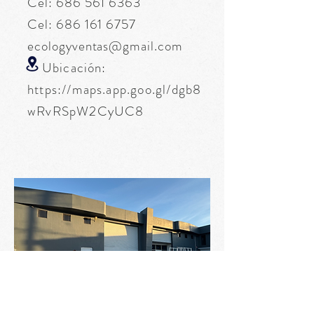
Cel:
686 561 6363
Cel:
686 161 6757
ecologyventas@gmail.com
Ubicación:
https://maps.app.goo.gl/dgb8
wRvRSpW2CyUC8