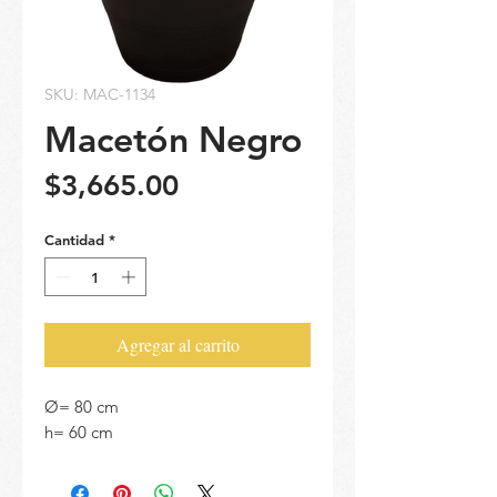
SKU: MAC-1134
Macetón Negro
Precio
$3,665.00
Cantidad
*
Agregar al carrito
Ø= 80 cm
h= 60 cm