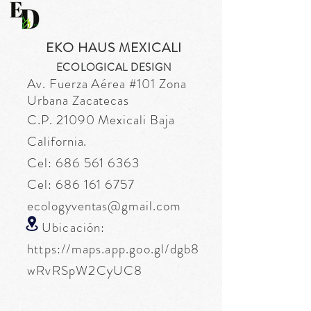
EKO HAUS MEXICALI
ECOLOGICAL DESIGN
Av. Fuerza
Aérea
#101 Zona
Urbana Zacatecas
C.P. 21090 Mexicali Baja
California.
Cel:
686 561 6363
Cel:
686 161 6757
ecologyventas@gmail.com
Ubicación:
https://maps.app.goo.gl/dgb8
wRvRSpW2CyUC8