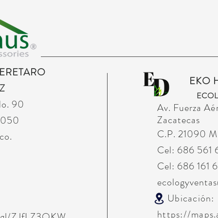
UERETARO
EKO 
Z
ECOL
No. 90
Av. Fuerza
Aé
Zacatecas
76050
C.P. 21090 Mex
co.
Cel: 686 561
Cel: 686 161 
ecologyventa
Ubicación:
https://maps
o.gl/ZJfLZ3QKW