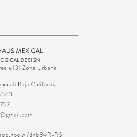
HAUS MEXICALI
OGICAL DESIGN
rea
#101 Zona Urbana
icali Baja California.
 6363
6757
s@gmail.com
.app.goo.gl/dgb8wRvRS