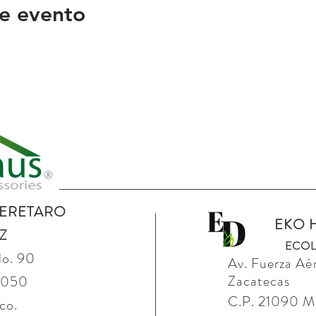
e evento
UERETARO
EKO 
Z
ECOL
No. 90
Av. Fuerza
Aé
Zacatecas
76050
C.P. 21090 Mex
co.