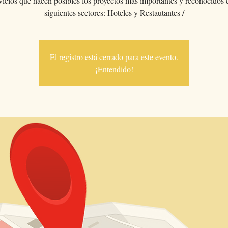
vicios que hacen posibles los proyectos más importantes y reconocidos 
siguientes sectores: Hoteles y Restautantes /
El registro está cerrado para este evento.
¡Entendido!