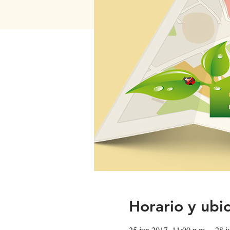
Horario y ubi
25 jun 2017, 11:00 p.m. – 28 j