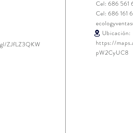
Cel: 686 561
Cel: 686 161 
ecologyventa
Ubicación:
https://maps
o.gl/ZJfLZ3QKW
pW2CyUC8