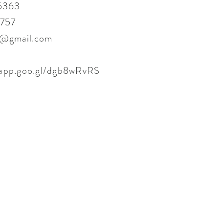
 6363
6757
s@gmail.com
.app.goo.gl/dgb8wRvRS