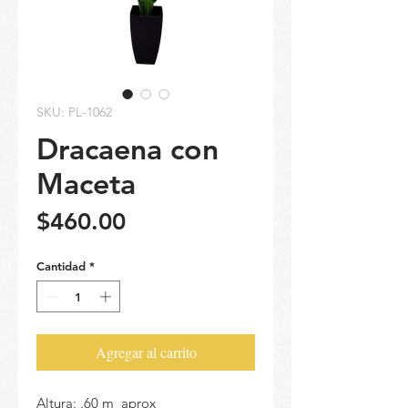
SKU: PL-1062
Dracaena con
Maceta
Precio
$460.00
Cantidad
*
Agregar al carrito
Altura: .60 m aprox