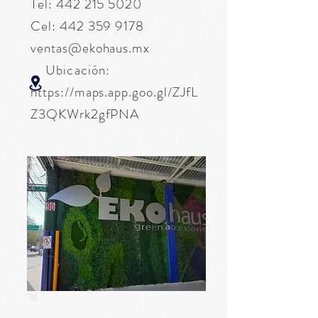
Tel:
442 215 5020
Cel:
442 359 9178
ventas@ekohaus.mx
Ubicación:
https://maps.app.goo.gl/ZJfL
Z3QKWrk2gfPNA