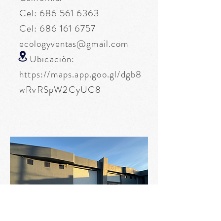
Cel:
686 561 6363
Cel:
686 161 6757
ecologyventas@gmail.com
Ubicación:
https://maps.app.goo.gl/dgb8
wRvRSpW2CyUC8