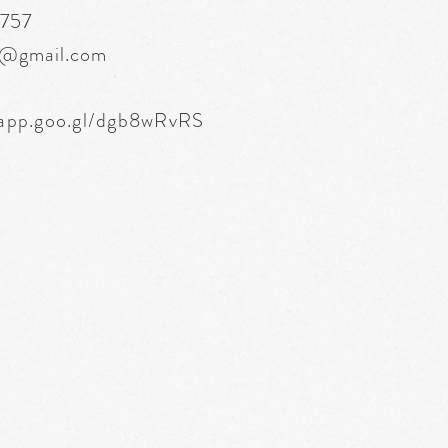
6757
s@gmail.com
.app.goo.gl/dgb8wRvRS