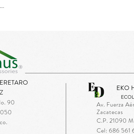
---
UERETARO
EKO 
Z
ECOL
No. 90
Av. Fuerza
Aé
Zacatecas
76050
C.P. 21090 Mex
co.
Cel: 686 561