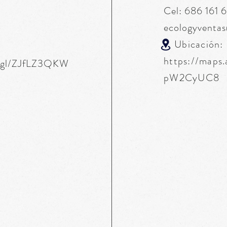
Cel: 686 161 
ecologyventa
Ubicación:
https://maps
o.gl/ZJfLZ3QKW
pW2CyUC8