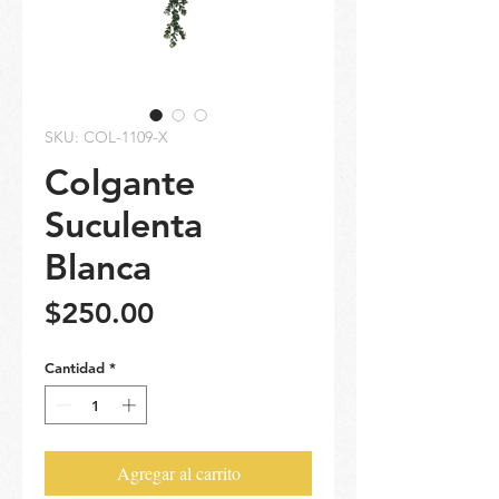
SKU: COL-1109-X
Colgante
Suculenta
Blanca
Precio
$250.00
Cantidad
*
Agregar al carrito