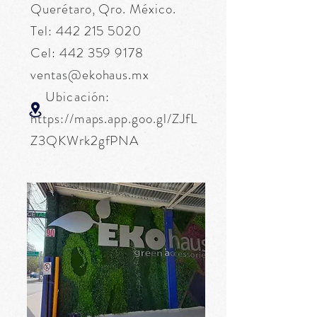
Querétaro, Qro. México.
Tel:
442 215 5020
Cel:
442 359 9178
ventas@ekohaus.mx
Ubicación:
https://maps.app.goo.gl/ZJfL
Z3QKWrk2gfPNA