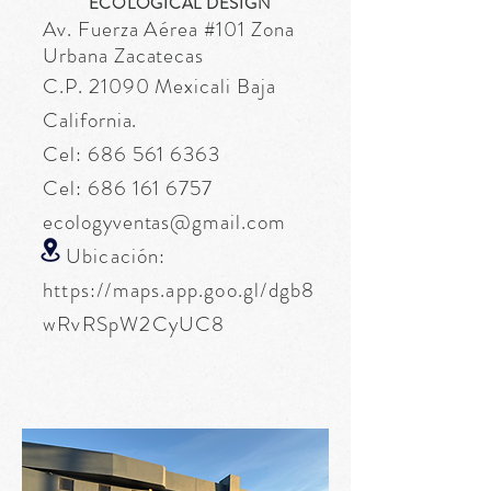
ECOLOGICAL DESIGN
Av. Fuerza
Aérea
#101 Zona
Urbana Zacatecas
C.P. 21090 Mexicali Baja
California.
Cel:
686 561 6363
Cel:
686 161 6757
ecologyventas@gmail.com
Ubicación:
https://maps.app.goo.gl/dgb8
wRvRSpW2CyUC8