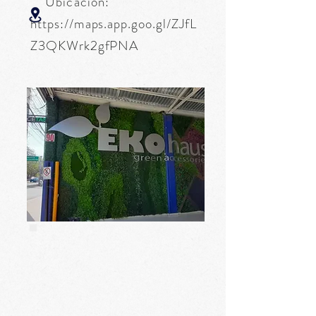
Ubicación:
https://maps.app.goo.gl/ZJfL
Z3QKWrk2gfPNA