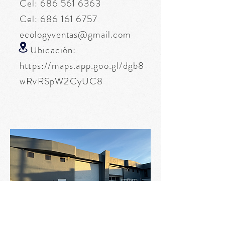
Cel:
686 561 6363
Cel:
686 161 6757
ecologyventas@gmail.com
Ubicación:
https://maps.app.goo.gl/dgb8
wRvRSpW2CyUC8