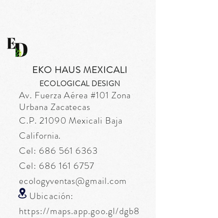
EKO HAUS MEXICALI
ECOLOGICAL DESIGN
Av. Fuerza
Aérea
#101 Zona
Urbana Zacatecas
C.P. 21090 Mexicali Baja
California.
Cel:
686 561 6363
Cel:
686 161 6757
ecologyventas@gmail.com
Ubicación:
https://maps.app.goo.gl/dgb8