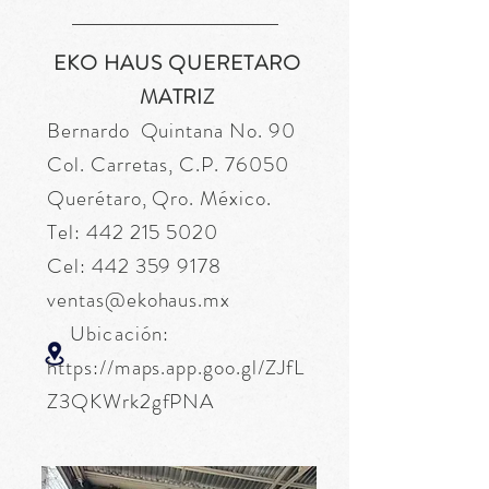
EKO HAUS QUERETARO
MATRIZ
Bernardo Quintana No. 90
Col. Carretas, C.P. 76050
Querétaro, Qro. México.
Tel:
442 215 5020
Cel:
442 359 9178
ventas@ekohaus.mx
Ubicación:
https://maps.app.goo.gl/ZJfL
Z3QKWrk2gfPNA