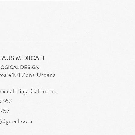
HAUS MEXICALI
OGICAL DESIGN
rea
#101 Zona Urbana
icali Baja California.
 6363
6757
s@gmail.com