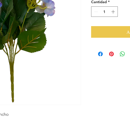
Cantidad
*
A
ancho