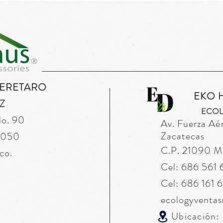
UERETARO
EKO 
Z
ECOL
No. 90
Av. Fuerza
Aé
Zacatecas
76050
C.P. 21090 Mex
co.
Cel: 686 561
Cel: 686 161 
ecologyventa
Ubicación: