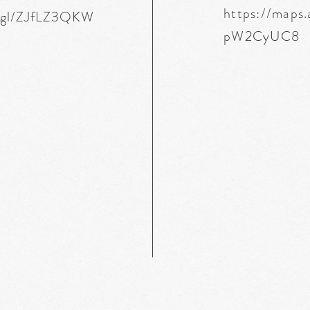
https://maps
o.gl/ZJfLZ3QKW
pW2CyUC8