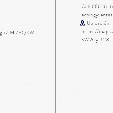
Cel: 686 161 
ecologyventa
Ubicación:
https://maps
o.gl/ZJfLZ3QKW
pW2CyUC8