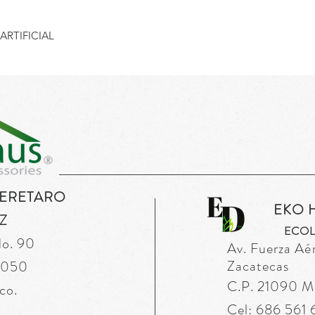
ARTIFICIAL
UERETARO
EKO 
Z
ECOL
No. 90
Av. Fuerza
Aé
Zacatecas
76050
C.P. 21090 Mex
co.
Cel: 686 561