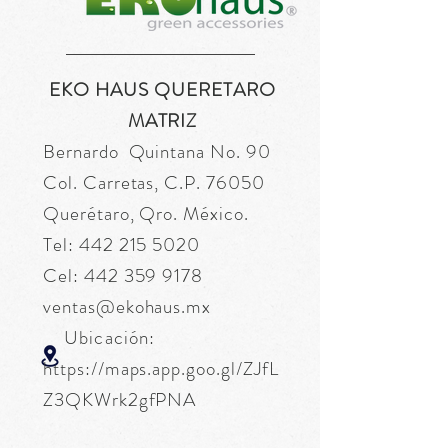
EKO HAUS QUERETARO
MATRIZ
Bernardo Quintana No. 90
Col. Carretas, C.P. 76050
Querétaro, Qro. México.
Tel:
442 215 5020
Cel:
442 359 9178
ventas@ekohaus.mx
Ubicación:
https://maps.app.goo.gl/ZJfL
Z3QKWrk2gfPNA