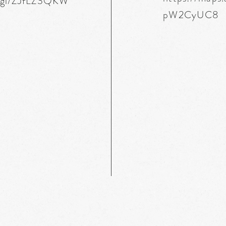
o.gl/ZJfLZ3QKW
pW2CyUC8