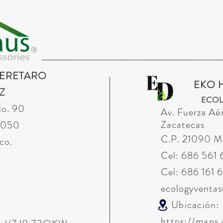
UERETARO
EKO 
Z
ECOL
No. 90
Av. Fuerza
Aé
Zacatecas
76050
C.P. 21090 Mex
co.
Cel: 686 561
Cel: 686 161 
ecologyventa
Ubicación:
https://maps