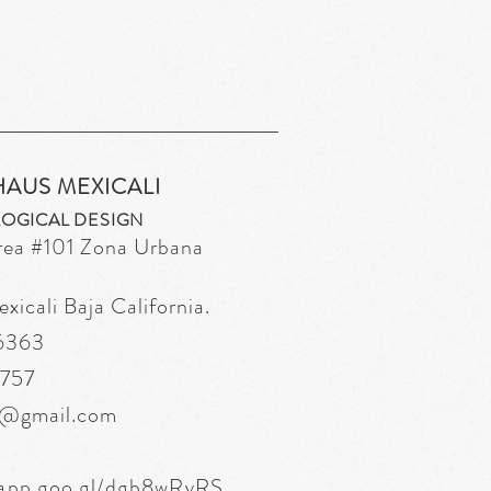
HAUS MEXICALI
OGICAL DESIGN
rea
#101 Zona Urbana
icali Baja California.
 6363
6757
s@gmail.com
.app.goo.gl/dgb8wRvRS