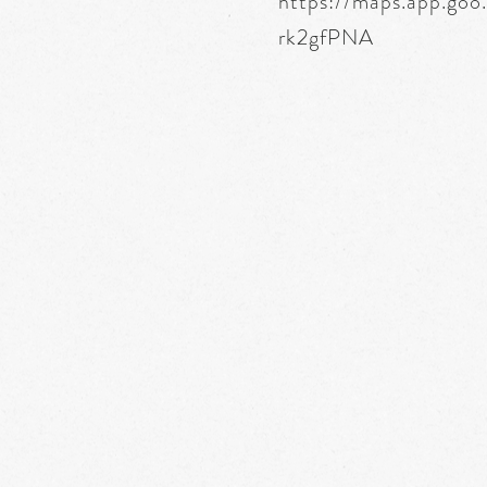
https://maps.app.go
rk2gfPNA