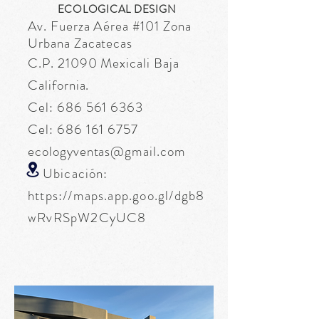
ECOLOGICAL DESIGN
Av. Fuerza
Aérea
#101 Zona
Urbana Zacatecas
C.P. 21090 Mexicali Baja
California.
Cel:
686 561 6363
Cel:
686 161 6757
ecologyventas@gmail.com
Ubicación:
https://maps.app.goo.gl/dgb8
wRvRSpW2CyUC8