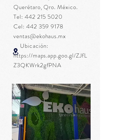
Querétaro, Qro. México.
Tel:
442 215 5020
Cel:
442 359 9178
ventas@ekohaus.mx
Ubicación:
https://maps.app.goo.gl/ZJfL
Z3QKWrk2gfPNA