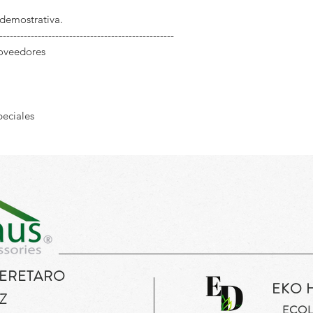
 demostrativa.
--------------------------------------------------
roveedores
peciales
UERETARO
EKO 
Z
ECOL