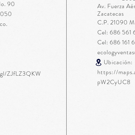
No. 90
Av. Fuerza
Aé
Zacatecas
76050
C.P. 21090 Mex
co.
Cel: 686 561
Cel: 686 161 
ecologyventa
Ubicación:
https://maps
o.gl/ZJfLZ3QKW
pW2CyUC8