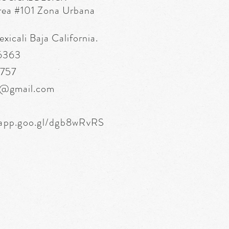
rea
#101 Zona Urbana
icali Baja California.
 6363
6757
s@gmail.com
.app.goo.gl/dgb8wRvRS