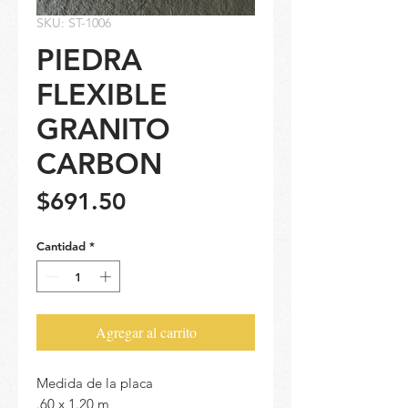
SKU: ST-1006
PIEDRA
FLEXIBLE
GRANITO
CARBON
Precio
$691.50
Cantidad
*
Agregar al carrito
Medida de la placa
.60 x 1.20 m