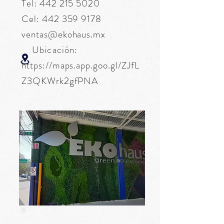
Tel:
442 215 5020
Cel:
442 359 9178
ventas@ekohaus.mx
Ubicación:
https://maps.app.goo.gl/ZJfL
Z3QKWrk2gfPNA