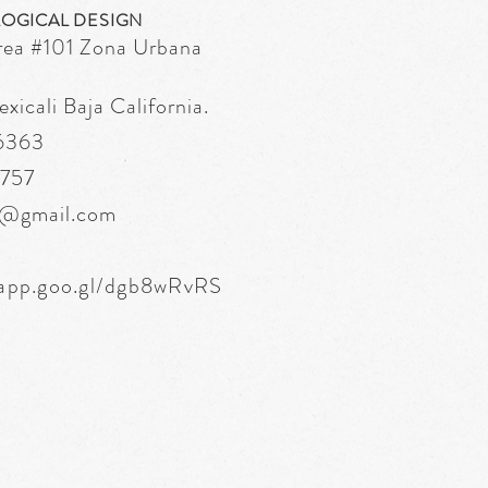
OGICAL DESIGN
rea
#101 Zona Urbana
icali Baja California.
 6363
6757
s@gmail.com
.app.goo.gl/dgb8wRvRS