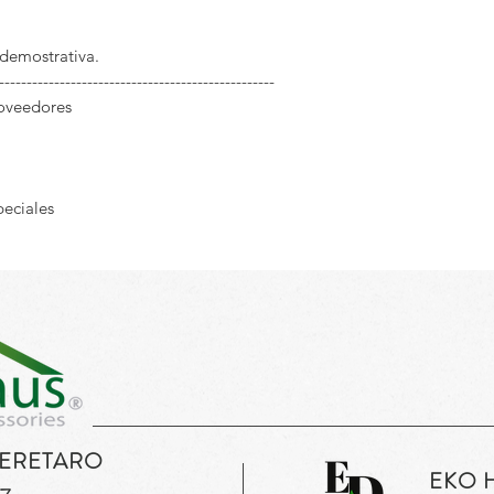
 demostrativa.
--------------------------------------------------
roveedores
peciales
UERETARO
EKO 