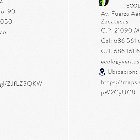
Z
ECOL
No. 90
Av. Fuerza
Aé
Zacatecas
76050
C.P. 21090 Mex
co.
Cel: 686 561
Cel: 686 161 
ecologyventa
Ubicación:
https://maps
o.gl/ZJfLZ3QKW
pW2CyUC8