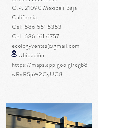
C.P. 21090 Mexicali Baja
California.
Cel:
686 561 6363
Cel:
686 161 6757
ecologyventas@gmail.com
Ubicación:
https://maps.app.goo.gl/dgb8
wRvRSpW2CyUC8