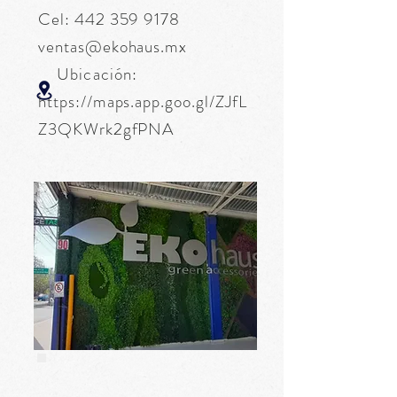
Cel:
442 359 9178
ventas@ekohaus.mx
Ubicación:
https://maps.app.goo.gl/ZJfL
Z3QKWrk2gfPNA