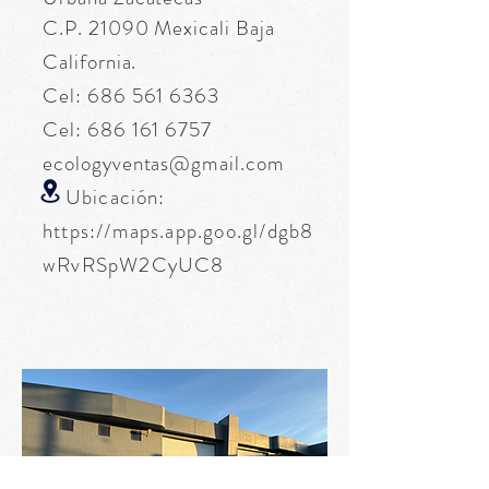
C.P. 21090 Mexicali Baja
California.
Cel:
686 561 6363
Cel:
686 161 6757
ecologyventas@gmail.com
Ubicación:
https://maps.app.goo.gl/dgb8
wRvRSpW2CyUC8