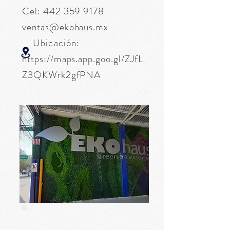
Cel:
442 359 9178
ventas@ekohaus.mx
Ubicación:
https://maps.app.goo.gl/ZJfL
Z3QKWrk2gfPNA